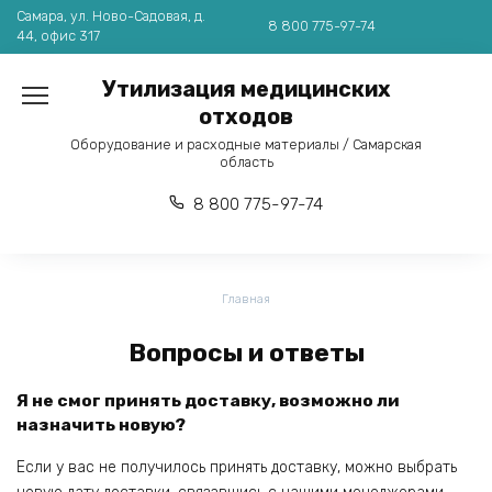
Перейти
Самара, ул. Ново-Садовая, д.
8 800 775-97-74
к
44, офис 317
содержанию
Утилизация медицинских
отходов
Оборудование и расходные материалы / Самарская
область
8 800 775-97-74
Главная
Вопросы и ответы
Я не смог принять доставку, возможно ли
назначить новую?
Если у вас не получилось принять доставку, можно выбрать