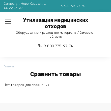
Перейти
Самара, ул. Ново-Садовая, д.
8 800 775-97-74
к
44, офис 317
содержанию
Утилизация медицинских
отходов
Оборудование и расходные материалы / Самарская
область
8 800 775-97-74
Главная
Сравнить товары
Нет товаров для сравнения